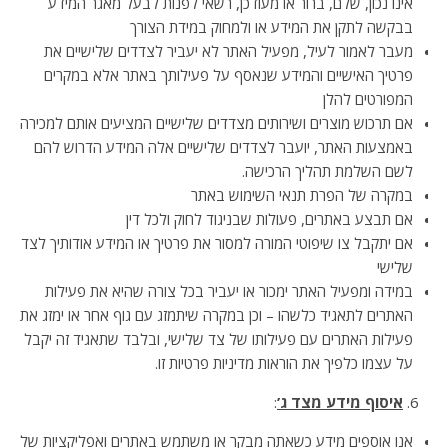
אינו נכון, שלם, ברור או מעודכן, רשאי לפנות לבעל מאגר המידע
בבקשה לתקן את המידע או ולמחוק במידת הצורך
מעבר לאמור לעיל, מפעיל האתר לא יעביר לצדדים שלישיים את
פרטיך האישיים והמידע שנאסף על פעילותך באתר אלא במקרים
המפורטים להלן
אם תרכוש מוצרים ושירותים מצדדים שלישיים המציעים אותם למכירה
באמצעות האתר, יועבר לצדדים שלישיים אלה המידע הדרוש להם
לשם השלמת תהליך הרכישה.
במקרה של הפרת תנאי השימוש באתר
אם תבצע באתרים, פעולות שבניגוד לחוק ולכל דין
אם יתקבל צו שיפוטי המורה למסור את פרטיך או המידע אודותיך לצד
שלישי
במידה ומפעיל האתר ימכור או יעביר בכל צורה שהיא את פעילות
האתרים לתאגיד כלשהו – וכן במקרה שיתמזג עם גוף אחר או ימזג את
פעילות האתרים עם פעילותו של צד שלישי, ובלבד שתאגיד זה יקבל
על עצמו כלפיך את הוראות מדיניות פרטיות זו.
איסוף מידע מצד ג
’
:
אנו אוספים מידע כשאתה מבקר או משתמש באתרים ואפליקציות של