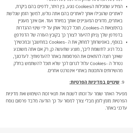
המידע שמכילות הCookies נוגע, בין היתר, לדפים בהם ביקרת,
לאתרים שהובילו אותך לאתרים בהם אתה גולש, למשך הזמן שגלשת
באתרים, מדורים המעניינים אותך במיוחד ועוד. אם אינך מעוניין
בהימצאות ה-Cookies, תוכל לבטל אותן על ידי שינוי ההגדרות
בדפדפן שלך (ניתן להיעזר לצורך כך בקובץ העזרה של הדפדפן)
בנוסף, באפשרותך למחוק את ה -Cookies במחשבך ובמכשירך
בכל רגע. לתשומת ליבך, מוצע שתעשה כן, רק אם אתה משוכנע
שאינך רוצה להתאים את הפרסומות באתר להעדפותיך. לעדכונך,
נטרול ה -Cookies עלול לגרום לכך שלא תוכל להשתמש בחלק
מהשירותים והתכונות באתרי אינטרנט אחרים.
שינויים במדיניות הפרטיות
:
מפעיל האתר שומר על זכותו לשנות את תנאי זכות השימוש ואת מדיניות
הפרטיות מזמן לזמן מבלי צורך למסור על כך הודעה מלבד פרסום נוסח
עדכני באתר.