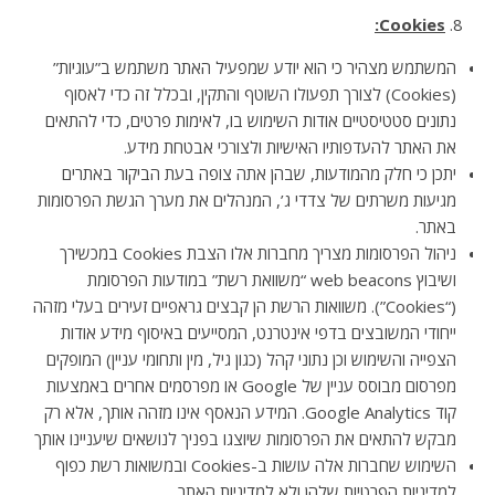
:
Cookies
המשתמש מצהיר כי הוא יודע שמפעיל האתר משתמש ב”עוגיות”
(Cookies) לצורך תפעולו השוטף והתקין, ובכלל זה כדי לאסוף
נתונים סטטיסטיים אודות השימוש בו, לאימות פרטים, כדי להתאים
את האתר להעדפותיו האישיות ולצורכי אבטחת מידע.
יתכן כי חלק מהמודעות, שבהן אתה צופה בעת הביקור באתרים
מגיעות משרתים של צדדי ג’, המנהלים את מערך הגשת הפרסומות
באתר.
ניהול הפרסומות מצריך מחברות אלו הצבת Cookies במכשירך
ושיבוץ web beacons “משוואת רשת” במודעות הפרסומת
(“Cookies”). משוואות הרשת הן קבצים גראפיים זעירים בעלי מזהה
ייחודי המשובצים בדפי אינטרנט, המסייעים באיסוף מידע אודות
הצפייה והשימוש וכן נתוני קהל (כגון גיל, מין ותחומי עניין) המופקים
מפרסום מבוסס עניין של Google או מפרסמים אחרים באמצעות
קוד Google Analytics. המידע הנאסף אינו מזהה אותך, אלא רק
מבקש להתאים את הפרסומות שיוצגו בפניך לנושאים שיעניינו אותך
השימוש שחברות אלה עושות ב-Cookies ובמשואות רשת כפוף
למדיניות הפרטיות שלהן ולא למדיניות האתר.