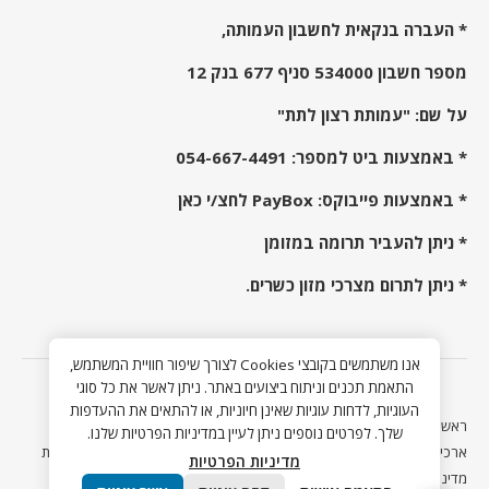
* העברה בנקאית לחשבון העמותה,
מספר חשבון 534000 סניף 677 בנק 12
על שם: "עמותת רצון לתת"
* באמצעות ביט למספר:
054-667-4491
* באמצעות פייבוקס:
PayBox לחצ/י כאן
* ניתן להעביר תרומה במזומן
* ניתן לתרום מצרכי מזון כשרים.
אנו משתמשים בקובצי Cookies לצורך שיפור חוויית המשתמש,
התאמת תכנים וניתוח ביצועים באתר. ניתן לאשר את כל סוגי
כל הזכויות שמורות לעמותת רצון לתת 2022.
העוגיות, לדחות עוגיות שאינן חיוניות, או להתאים את ההעדפות
ראשי
פרוייקט ראש השנה 2021
פרוייקט פורים 2022
פרוייקט פסח 2022
שלך. לפרטים נוספים ניתן לעיין במדיניות הפרטיות שלנו.
ארכיון
קידום אורגני SEO
מדיניות הפרטיות
הצהרת נגישות
הצהרת נגישות
מדיניות הפרטיות
מדיניות הפרטיות