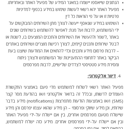
הנתונים שייאספו יישמרו במאגר המידע של מפעיל האתר ובאחריותו.
מפעיל האתר יהא רשאי לעשות שימוש במידע בכפוף למדיניות
פרטיות זו או על פי הוראות כל דין
השימוש במידע שנאסף ייעשה לצורך מתן השירותים המבוקשים על
ידי המשתמש, לרבות ועל מנת: לאפשר להשתמש בשירותים שונים
באתר ,לשפר ולהעשיר את השירותים והתכנים המוצעים בו, לשנות או
לבטל שירותים ותכנים קיימים, לצורך רכישת מוצרים ושירותים באתרים
– לרבות פרסום מידע ותכנים וכדי להתאים את המודעות שיוצגו בעת
הביקור באתר לתחומי ההתעניינות של המשתמש ולצורך ניתוח
ומסירת מידע סטטיסטי לצדדים שלישיים, לרבות מפרסמים
דיוור אלקטרוני:
מפעיל האתר רשאי לשלוח למשתמש מדי פעם באמצעי התקשורת
העומדים לרשותו, ובכלל זה בדואר אלקטרוני ו/או בהודעת מסר קצר
(SMS) ו/או באמצעות הודעות מתפרצות (notifications) מידע בדבר
שירותיו, וכן מידע שיווקי ופרסומי – הן מידע שהוא עצמו יפרסם והן מידע
שיישלח מטעם מפרסמים אחרים, בין אם יישלח על-ידי מפעיל האתר
ובין אם יישלח על-ידי מפרסמים אחרים. מידע כזה ישלח למשתמש,
בהתאם לחוק, אם נתן הסכמה