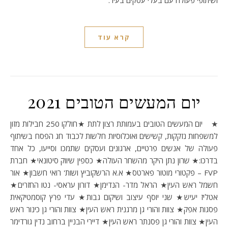
ושיתופי פעולה עם בעלי עסקים בעיר.
קרא עוד
יום המעשים הטובים 2021
★ יום המעשים הטובים בעמותת רצון לתת ★חולקו 250 חבילות מזון
למשפחות נזקקות, קשישים ואוכלוסיות חלשות לכבוד חג הפסח בשיתוף
פעולה של אנשים פרטיים, ארגונים ועסקים שתמכו וסייעו, כל אחד
בדרכו:★ שרון נתן היקר מהשחר העולה★ כספין שיווק סיטונאי★ חברת
FVP – פקטורי מוטור פארטס★ א.א הרשקוביץ ושות' רואי חשבון★ אור
חשמל ראש העין★ הראל מדר- הנדימן★ דורון עראסי- נטו החזרים★
אטליז יעיש★ שני יוסף עיצוב ושיקום גבות★ עדי פרץ קוסמטיקאית
פסגות אפק★ צוות והורי גן מרגנית ראש העין★ צוות והורי גן כינור ראש
העין★ צוות והורי גן פסנתר ראש העין★ דיירי הבניין ברחוב נדין גורדימר