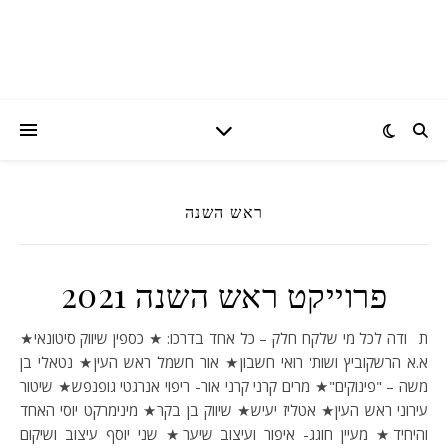
ראש השנה
פרוייקט ראש השנה 2021
תודה לכל מי שלקח חלק – כל אחד בדרכו: ★ כספין שיווק סיטונאי★
א.א הרשקוביץ ושות' רואי חשבון★ אור חשמל ראש העין★ נטאלי בן
משה – "פינוקים"★ מרים קרני קרני אור- ריפוי אנרגטי גופנפש★ שיטור
עירוני ראש העין★ אטליז יעיש★ שיווק בן בקר★ מינימרקט יוסי האחד
והיחיד★ מעיין חוגג- איפור ועיצוב שיער★ שני יוסף עיצוב ושיקום