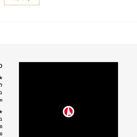
כ
★ 
לש
ב
m
★ 
בי
00
00