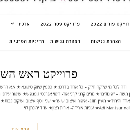
וייקט פורים 2022
פרוייקט פסח 2022
ארכיון
הצהרת נגישות
הצהרת נגישות
מדיניות הפרטיות
פרוייקט ראש השנה 1
 משה – "פינוקים"★ מרים קרני קרני אור- ריפוי אנרגטי גופנפש★ שיטור עירוני
חד והיחיד★ מעיין חוגג- איפור ועיצוב שיער★ שני יוסף עיצוב ושיקום גבות★ ש
Adi Mantsur ★ עוגיות אורידה- אורית רצון★ עו"ד יהונתן לוי
קרא עוד