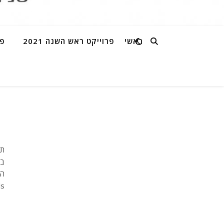
ראשי
פרוייקט ראש השנה 2021
פר
תודה לכל מי שלקח חלק – כל אחד בדרכו: ★ כספין שיווק סיטונאי★ א.א הרשקוביץ ושות' רואי חשבון★ אור חשמל ראש העין★ נטאלי
בן
הא
nails