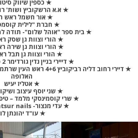
★ כספין שיווק סיטונ
★ א.א הרשקוביץ ושות' רו
★ אור חשמל ראש הע
★ חברת "לילית קוסמט
★ בית ספר "אוהל שלום"- תודה ל
★ הורי וצוות גן שסק רא
★ הורי וצוות גן שירה רא
★ הורי וצוות גן תבל רא
★ דייירי בניין נדין גורדימר 2 פסגות אפק
★ דיירי רחוב דליה רביקובי
האלופה
★ אטליז יעיש
★ שני יוסף עיצוב ושיקו
★ שרי קוסמינסקי מלמד – טיפול
★ עדי מנצור- Adi Mantsur nails
★ עו"ד יהונתן לוי