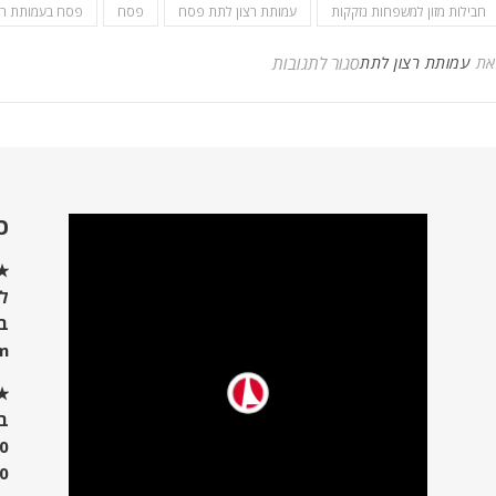
חבילות מזון למשפחות נזקקות
עמותת רצון לתת פסח
פסח
פסח בעמותת רצ
על פרוייקט פסח 2022
את
עמותת רצון לתת
סגור לתגובות
כ
★ 
לש
ב
m
★ 
בי
00
00