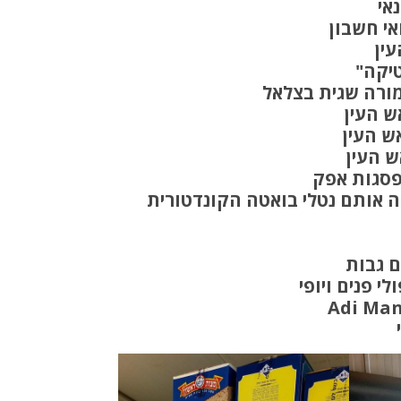
אי
אי חשבון
ין
יקה"
מורה שגית בצלאל
ש העין
ש העין
ש העין
ץ 4+6 ראש העין שרתמה אותם נטלי בואטה הקונדטורית
ם גבות
י פנים ויופי